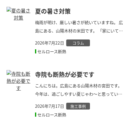
ので グラスウールやセルロースのような繊維系
断熱材を使う場合 冬、壁の中に湿気が入らない
夏の暑さ対策
ように 室内側に防湿シートというビニールを貼
梅雨が明け、厳しい暑さが続いていますね。 広
ります。 水蒸気は湿度が低い方へ移動しますの
島にある、山陽木材の米田です。 「家にいても
で
なんだか暑い…」と感じる原因のほとんどは、
2026年7月22日
コラム
「窓」と「天井（屋根）」から入ってくる熱に
セルロース断熱
あります。 今回は、今すぐできる対策と、家づ
くりの大切なポイントをご紹介します。 1. 窓の
暑さ対策は「外側で遮る」のが正解！ 窓から入
寺院も断熱が必要です
る太陽の光（日射）は、高価な断熱窓にしなく
こんにちは。広島にある山陽木材の宮田です。
ても、室外でカットすれば大幅に抑えられます。
今年は、過ごしやすい夏じゃわ～と思っていた
DI
ら、全くの思い違いでした💦 とてつもなく暑い
2026年7月17日
施工事例
日がつづいていますが体調崩されていません
セルロース断熱
か？ 広島の東部にあるお寺へデコスセルロース
ファイバー断熱の工事に行って来ました。 大き