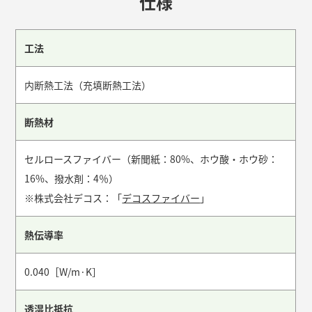
仕様
工法
内断熱工法（充填断熱工法）
断熱材
セルロースファイバー（新聞紙：80%、ホウ酸・ホウ砂：
16%、撥水剤：4％）
※株式会社デコス：「
デコスファイバー
」
熱伝導率
0.040［W/m·K］
透湿比抵抗