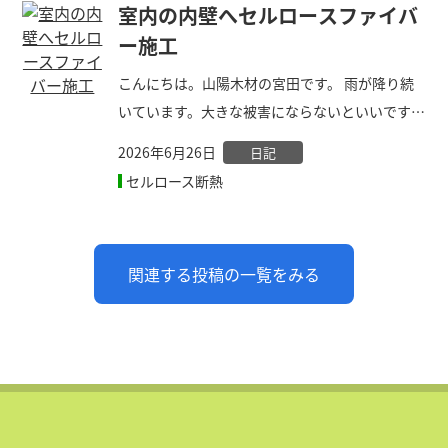
なお寺で、冬は暖房が効きにくく寒い❄️、夏は大
室内の内壁へセルロースファイバ
きな屋根で日差しを全面に受けて熱々になり冷
ー施工
房が効きにくく暑い🔥とのご相談でセルロース
こんにちは。山陽木材の宮田です。 雨が降り続
断熱のご依頼
いています。大きな被害にならないといいです
が。皆様お気をつけくださいね。 新築のお家で
2026年6月26日
日記
内壁にもデコスセルロースファイバー断熱を採
セルロース断熱
用していただき、施工に行って来ました。 お施
主様が音楽を楽しまれる方で、防音のために、吸
音効果のあるセルロースを内壁三方向に施工し
関連する投稿の一覧をみる
ました。 こちらのお家では屋根と壁にもセルロ
ース断熱を施工させていただいているので、この
お部屋は床