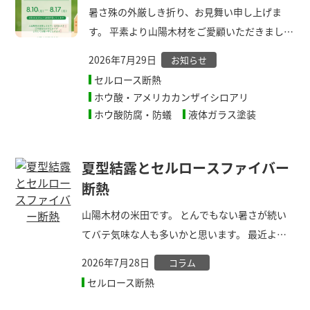
暑さ殊の外厳しき折り、お見舞い申し上げま
す。 平素より山陽木材をご愛顧いただきまして
誠にありがたく感謝申し上げます。 誠に勝手な
2026年7月29日
お知らせ
がら下記のように夏季休業とさせていただきま
セルロース断熱
す。 令和８年８月１０日（月）から８月１７日
ホウ酸・アメリカカンザイシロアリ
（月）まで ８月１８日より通常営業いたしま
ホウ酸防腐・防蟻
液体ガラス塗装
す。 休業中に頂戴いたしましたお問合せは、８
月１８日以降ご連絡をさせていただきます。 ご
夏型結露とセルロースファイバー
迷惑をおかけいたしますが、ご理解賜りますよ
断熱
うお願い申し上
山陽木材の米田です。 とんでもない暑さが続い
てバテ気味な人も多いかと思います。 最近よく
耳にするのが【夏型結露】 結露と言えば冬の窓
2026年7月28日
コラム
にできるもの、夏に結露って これ、壁や屋根の
セルロース断熱
中の話 国の基準は冬の事を考えて作られている