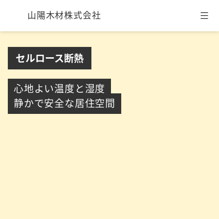
山陽木材株式会社
コ
ン
セルロース断熱
テ
ン
ツ
心地よい
温度と湿度
へ
静かで安全な
居住空間
ス
キ
ッ
プ