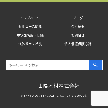
トップページ
ブログ
セルロース断熱
会社概要
ホウ酸防腐・防蟻
お問合せ
液体ガラス塗装
個人情報保護方針
search
山陽木材株式会社
© SANYO LUMBER CO.,LTD. All rights reserved.