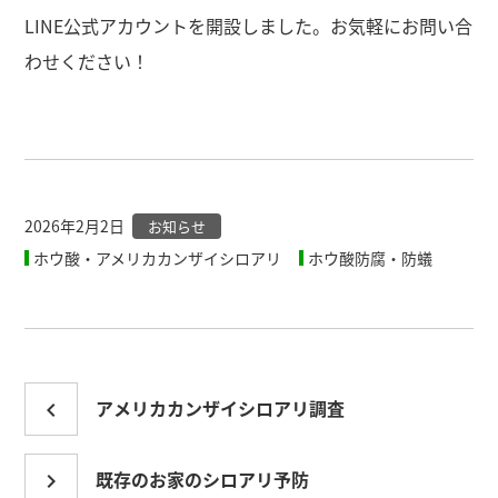
LINE公式アカウントを開設しました。お気軽にお問い合
わせください！
2026年2月2日
お知らせ
ホウ酸・アメリカカンザイシロアリ
ホウ酸防腐・防蟻
投
アメリカカンザイシロアリ調査
navigate_before
稿
既存のお家のシロアリ予防
navigate_next
ナ