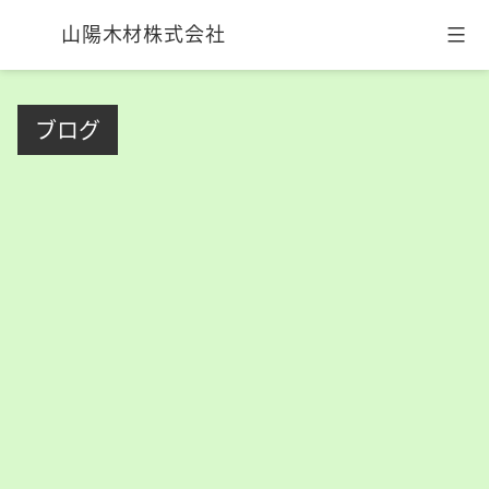
山陽木材株式会社
コ
ン
ブログ
テ
ン
ツ
へ
ス
キ
ッ
プ