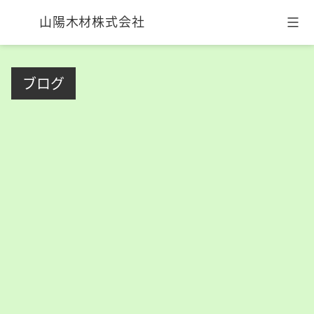
山陽木材株式会社
コ
ン
ブログ
テ
ン
ツ
へ
ス
キ
ッ
プ