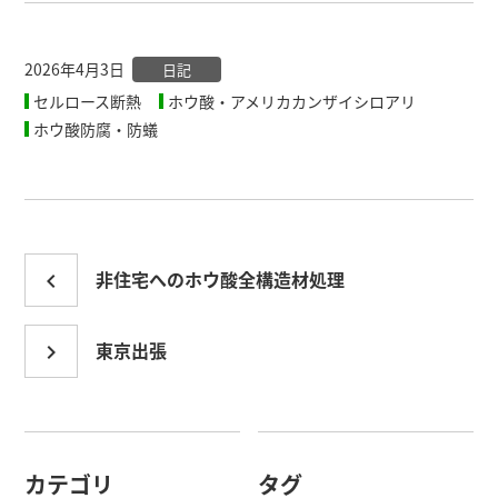
2026年4月3日
日記
セルロース断熱
ホウ酸・アメリカカンザイシロアリ
ホウ酸防腐・防蟻
投
非住宅へのホウ酸全構造材処理
navigate_before
稿
東京出張
navigate_next
ナ
ビ
ゲ
カテゴリ
タグ