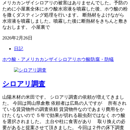
メリカカンザイシロアリの被害はありませんでした。予防の
ために小屋裏全体にホウ酸水溶液を噴霧した後、ホウ酸の粉
を撒くダスティング処理を行います。 断熱材をよけながら
水溶液を噴霧しました。噴霧した後に断熱材をきちんと敷き
なおします。 小屋裏で
2026年2月26日
日記
ホウ酸・アメリカカンザイシロアリ
ホウ酸防腐・防蟻
シロアリ調査
山陽木材の米田です。 シロアリ調査の依頼が増えてきまし
た。 今回は岡山県倉敷 依頼者は広島の人ですが 所有され
ている賃貸物件の調査依頼 賃貸物件なのであまり費用をか
けたくないので ５年で効果が切れる殺虫剤ではなく ホウ酸
を選択されました。 土台や柱に食害があり 取り換えの必
要があると提案させて頂きました。 今回は２件の床下調査