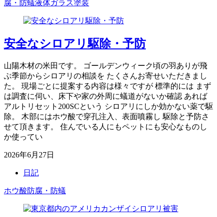
腐・防蟻
液体ガラス塗装
安全なシロアリ駆除・予防
山陽木材の米田です。 ゴールデンウィーク頃の羽ありが飛
ぶ季節からシロアリの相談を たくさんお寄せいただきまし
た。 現場ごとに提案する内容は様々ですが 標準的には まず
は調査に伺い、床下や家の外周に蟻道がないか確認 あれば
アルトリセット200SCという シロアリにしか効かない薬で駆
除。 木部にはホウ酸で穿孔注入、表面噴霧し 駆除と予防さ
せて頂きます。 住んでいる人にもペットにも安心なものし
か使ってい
2026年6月27日
日記
ホウ酸防腐・防蟻