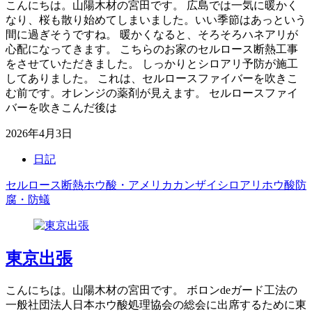
こんにちは。山陽木材の宮田です。 広島では一気に暖かく
なり、桜も散り始めてしまいました。いい季節はあっという
間に過ぎそうですね。 暖かくなると、そろそろハネアリが
心配になってきます。 こちらのお家のセルロース断熱工事
をさせていただきました。 しっかりとシロアリ予防が施工
してありました。 これは、セルロースファイバーを吹きこ
む前です。オレンジの薬剤が見えます。 セルロースファイ
バーを吹きこんだ後は
2026年4月3日
日記
セルロース断熱
ホウ酸・アメリカカンザイシロアリ
ホウ酸防
腐・防蟻
東京出張
こんにちは。山陽木材の宮田です。 ボロンdeガード工法の
一般社団法人日本ホウ酸処理協会の総会に出席するために東