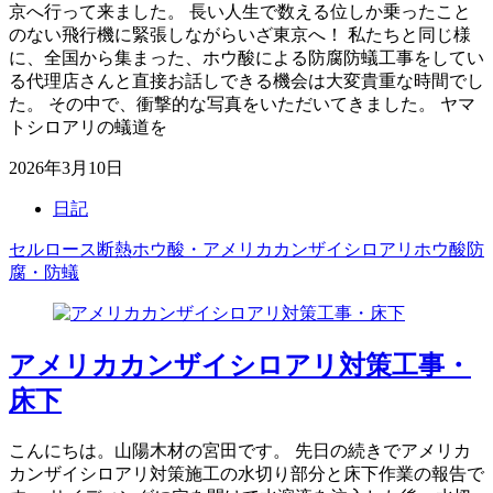
京へ行って来ました。 長い人生で数える位しか乗ったこと
のない飛行機に緊張しながらいざ東京へ！ 私たちと同じ様
に、全国から集まった、ホウ酸による防腐防蟻工事をしてい
る代理店さんと直接お話しできる機会は大変貴重な時間でし
た。 その中で、衝撃的な写真をいただいてきました。 ヤマ
トシロアリの蟻道を
2026年3月10日
日記
セルロース断熱
ホウ酸・アメリカカンザイシロアリ
ホウ酸防
腐・防蟻
アメリカカンザイシロアリ対策工事・
床下
こんにちは。山陽木材の宮田です。 先日の続きでアメリカ
カンザイシロアリ対策施工の水切り部分と床下作業の報告で